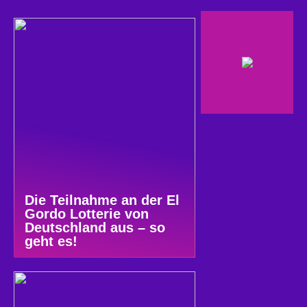
Die Teilnahme an der El
Gordo Lotterie von
Deutschland aus – so
geht es!