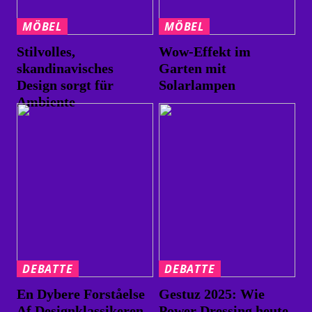
MÖBEL
MÖBEL
Stilvolles,
Wow-Effekt im
skandinavisches
Garten mit
Design sorgt für
Solarlampen
Ambiente
DEBATTE
DEBATTE
En Dybere Forståelse
Gestuz 2025: Wie
Af Designklassikeren
Power Dressing heute