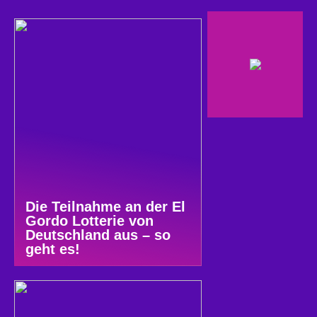
Die Teilnahme an der El
Gordo Lotterie von
Deutschland aus – so
geht es!