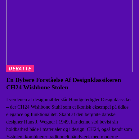
DEBATTE
En Dybere Forståelse Af Designklassikeren
CH24 Wishbone Stolen
I verdenen af designmøbler står Handgefertigter Designklassiker
– der CH24 Wishbone Stuhl som et ikonisk eksempel på tidløs
elegance og funktionalitet. Skabt af den berømte danske
designer Hans J. Wegner i 1949, har denne stol bevist sin
holdbarhed både i materialer og i design. CH24, også kendt som
Y-stolen, kombinerer traditionelt håndværk med moderne