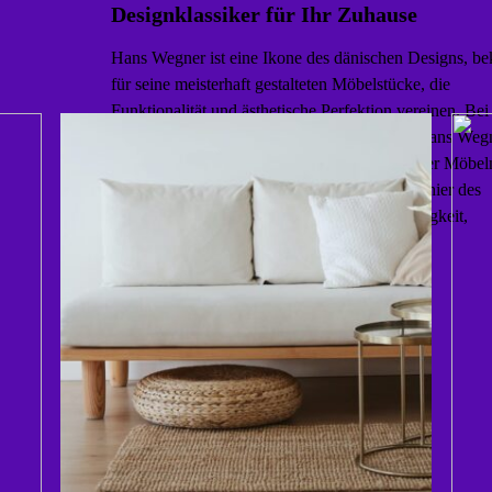
Designklassiker für Ihr Zuhause
Hans Wegner ist eine Ikone des dänischen Designs, be
für seine meisterhaft gestalteten Möbelstücke, die
Funktionalität und ästhetische Perfektion vereinen. Bei
Hansen & Søn können Sie die Eleganz von Hans Weg
Möbel entdecken. Merkmale von Hans Wegner Möbel
Innovatives Design Hans Wegner war ein Pionier des
modernen Designs und bekannt für seine Fähigkeit,
komplexe […]