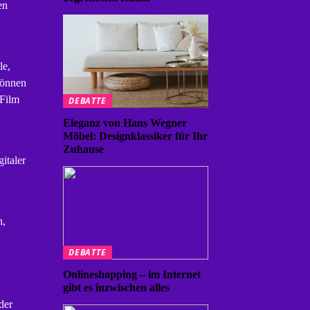
en
le,
können
 Film
DEBATTE
Eleganz von Hans Wegner
Möbel: Designklassiker für Ihr
Zuhause
italer
h,
DEBATTE
Onlineshopping – im Internet
gibt es inzwischen alles
der