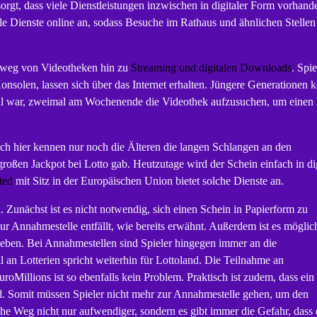
orgt, dass viele Dienstleistungen inzwischen in digitaler Form vorhand
ele Dienste online an, sodass Besuche im Rathaus und ähnlichen Stellen
g weg von Videotheken hin zu
Streaming und digitalen Downloads
. Spie
nsolen, lassen sich über das Internet erhalten. Jüngere Generationen 
rmal war, zweimal am Wochenende die Videothek aufzusuchen, um einen
Auch hier kennen nur noch die Älteren die langen Schlangen an den
oßen Jackpot bei Lotto gab. Heutzutage wird der Schein einfach in dig
ted
mit Sitz in der Europäischen Union bietet solche Dienste an.
d. Zunächst ist es nicht notwendig, sich einen Schein in Papierform zu
ur Annahmestelle entfällt, wie bereits erwähnt. Außerdem ist es möglic
eben. Bei Annahmestellen sind Spieler hingegen immer an die
an Lotterien spricht weiterhin für Lottoland. Die Teilnahme an
oMillions ist so ebenfalls kein Problem. Praktisch ist zudem, dass ein
. Somit müssen Spieler nicht mehr zur Annahmestelle gehen, um den
he Weg nicht nur aufwendiger, sondern es gibt immer die Gefahr, dass 