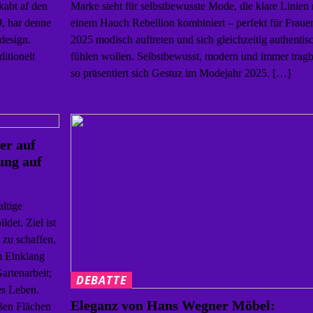
kabt af den
Marke steht für selbstbewusste Mode, die klare Linien 
, har denne
einem Hauch Rebellion kombiniert – perfekt für Frauen
 design.
2025 modisch auftreten und sich gleichzeitig authentis
itionelt
fühlen wollen. Selbstbewusst, modern und immer tragb
so präsentiert sich Gestuz im Modejahr 2025. […]
er auf
ung auf
altige
det. Ziel ist
 zu schaffen,
m Einklang
artenarbeit;
DEBATTE
es Leben.
Eleganz von Hans Wegner Möbel:
ßen Flächen