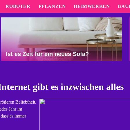
ROBOTER
PFLANZEN
HEIMWERKEN
BAU
Ist es Zeit für ein neues Sofa?
nternet gibt es inzwischen alles
rößeren Beliebtheit.
edes Jahr im
 dass es immer