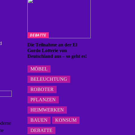
DEBATTE
d
Die Teilnahme an der El
Gordo Lotterie von
Deutschland aus – so geht es!
MÖBEL
BELEUCHTUNG
ROBOTER
PFLANZEN
HEIMWERKEN
BAUEN
KONSUM
oderne
he
DEBATTE