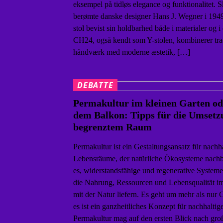
eksempel på tidløs elegance og funktionalitet. S
berømte danske designer Hans J. Wegner i 1949
stol bevist sin holdbarhed både i materialer og i
CH24, også kendt som Y-stolen, kombinerer trad
håndværk med moderne æstetik, […]
DEBATTE
Permakultur im kleinen Garten od
dem Balkon: Tipps für die Umsetz
begrenztem Raum
Permakultur ist ein Gestaltungsansatz für nachh
Lebensräume, der natürliche Ökosysteme nachbil
es, widerstandsfähige und regenerative Systeme
die Nahrung, Ressourcen und Lebensqualität i
mit der Natur liefern. Es geht um mehr als nur G
es ist ein ganzheitliches Konzept für nachhaltig
Permakultur mag auf den ersten Blick nach gro