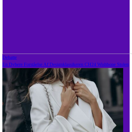
Debatte
En Dybere Forståelse Af Designklassikeren CH24 Wishbone Stolen