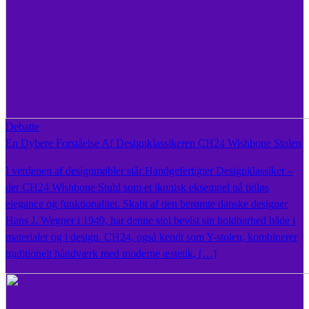
Debatte
En Dybere Forståelse Af Designklassikeren CH24 Wishbone Stolen
I verdenen af designmøbler står Handgefertigter Designklassiker –
der CH24 Wishbone Stuhl som et ikonisk eksempel på tidløs
elegance og funktionalitet. Skabt af den berømte danske designer
Hans J. Wegner i 1949, har denne stol bevist sin holdbarhed både i
materialer og i design. CH24, også kendt som Y-stolen, kombinerer
traditionelt håndværk med moderne æstetik, […]