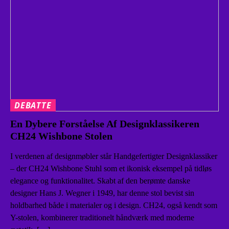
DEBATTE
En Dybere Forståelse Af Designklassikeren
CH24 Wishbone Stolen
I verdenen af designmøbler står Handgefertigter Designklassiker
– der CH24 Wishbone Stuhl som et ikonisk eksempel på tidløs
elegance og funktionalitet. Skabt af den berømte danske
designer Hans J. Wegner i 1949, har denne stol bevist sin
holdbarhed både i materialer og i design. CH24, også kendt som
Y-stolen, kombinerer traditionelt håndværk med moderne