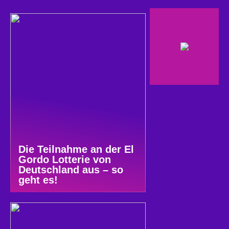
Die Teilnahme an der El
Gordo Lotterie von
Deutschland aus – so
geht es!