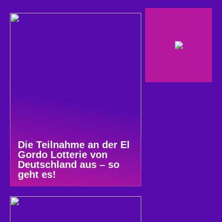
Die Teilnahme an der El
Gordo Lotterie von
Deutschland aus – so
geht es!