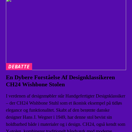
DEBATTE
En Dybere Forståelse Af Designklassikeren
CH24 Wishbone Stolen
I verdenen af designmøbler står Handgefertigter Designklassiker
– der CH24 Wishbone Stuhl som et ikonisk eksempel på tidløs
elegance og funktionalitet. Skabt af den berømte danske
designer Hans J. Wegner i 1949, har denne stol bevist sin
holdbarhed både i materialer og i design. CH24, også kendt som
Y-stolen, kombinerer traditionelt håndværk med moderne