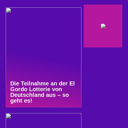
Die Teilnahme an der El
Gordo Lotterie von
Deutschland aus – so
geht es!