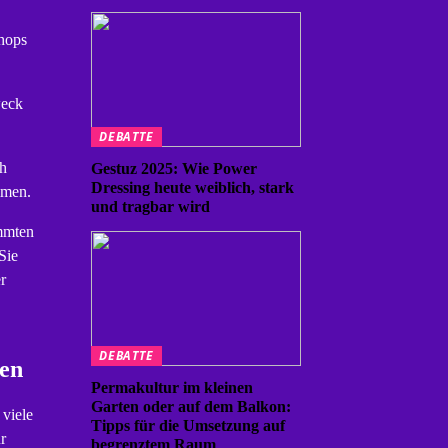
shops
weck
DEBATTE
ch
Gestuz 2025: Wie Power
Dressing heute weiblich, stark
mmen.
und tragbar wird
immten
Sie
r
DEBATTE
hen
Permakultur im kleinen
Garten oder auf dem Balkon:
 viele
Tipps für die Umsetzung auf
r
begrenztem Raum