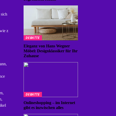
 sich
wie z
DEBATTE
Eleganz von Hans Wegner
Möbel: Designklassiker für Ihr
Zuhause
kann,
nce
en,
DEBATTE
h,
Onlineshopping – im Internet
ikel
gibt es inzwischen alles