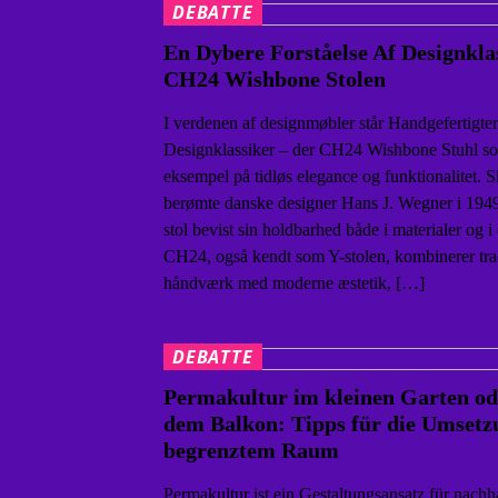
DEBATTE
En Dybere Forståelse Af Designkla
CH24 Wishbone Stolen
I verdenen af designmøbler står Handgefertigter
Designklassiker – der CH24 Wishbone Stuhl so
eksempel på tidløs elegance og funktionalitet. S
berømte danske designer Hans J. Wegner i 1949
stol bevist sin holdbarhed både i materialer og i
CH24, også kendt som Y-stolen, kombinerer trad
håndværk med moderne æstetik, […]
DEBATTE
Permakultur im kleinen Garten od
dem Balkon: Tipps für die Umsetz
begrenztem Raum
Permakultur ist ein Gestaltungsansatz für nachh