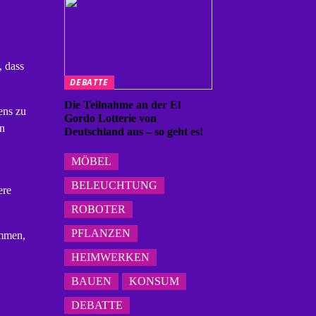
, dass
DEBATTE
Die Teilnahme an der El
ens zu
Gordo Lotterie von
en
Deutschland aus – so geht es!
MÖBEL
BELEUCHTUNG
ere
ROBOTER
PFLANZEN
ommen,
HEIMWERKEN
BAUEN
KONSUM
DEBATTE