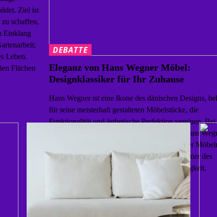
det. Ziel ist
 zu schaffen,
m Einklang
artenarbeit;
DEBATTE
es Leben.
Eleganz von Hans Wegner Möbel:
ßen Flächen
Designklassiker für Ihr Zuhause
Hans Wegner ist eine Ikone des dänischen Designs, be
für seine meisterhaft gestalteten Möbelstücke, die
Funktionalität und ästhetische Perfektion vereinen. Bei
Hansen & Søn können Sie die Eleganz von Hans Weg
Möbel entdecken. Merkmale von Hans Wegner Möbel
Innovatives Design Hans Wegner war ein Pionier des
modernen Designs und bekannt für seine Fähigkeit,
komplexe […]