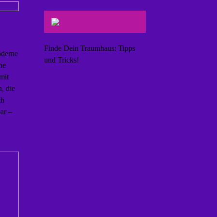
Finde Dein Traumhaus: Tipps
oderne
und Tricks!
he
mit
, die
ch
ar –