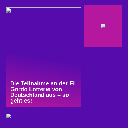
Die Teilnahme an der El
Gordo Lotterie von
Deutschland aus – so
geht es!