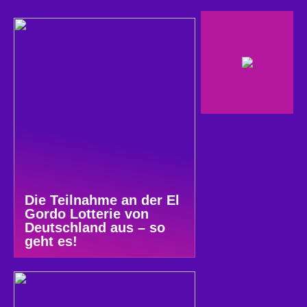
Die Teilnahme an der El
Gordo Lotterie von
Deutschland aus – so
geht es!