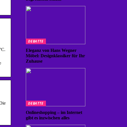
DEBATTE
°C.
Eleganz von Hans Wegner
Möbel: Designklassiker für Ihr
Zuhause
e
 Die
DEBATTE
Onlineshopping – im Internet
gibt es inzwischen alles