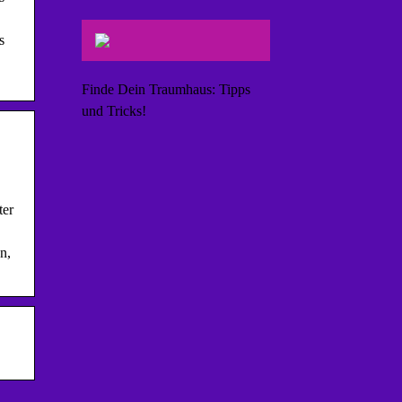
s
Finde Dein Traumhaus: Tipps
und Tricks!
ter
n,