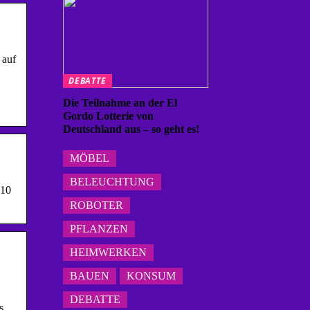
 auf
DEBATTE
Die Teilnahme an der El
Gordo Lotterie von
Deutschland aus – so geht es!
MÖBEL
BELEUCHTUNG
 10
ROBOTER
PFLANZEN
HEIMWERKEN
BAUEN
KONSUM
DEBATTE
s