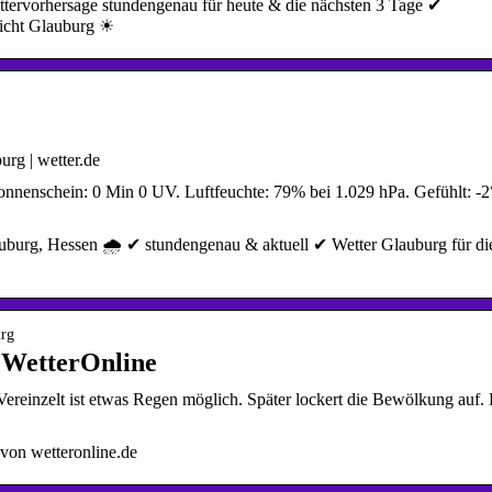
ttervorhersage stundengenau für heute & die nächsten 3 Tage ✔
richt Glauburg ☀
rg | wetter.de
nnenschein: 0 Min 0 UV. Luftfeuchte: 79% bei 1.029 hPa. Gefühlt: -2
auburg, Hessen 🌧️ ✔ stundengenau & aktuell ✔ Wetter Glauburg für di
urg
 WetterOnline
Vereinzelt ist etwas Regen möglich. Später lockert die Bewölkung auf.
von wetteronline.de