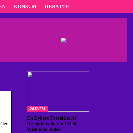
EN
KONSUM
DEBATTE
DEBATTE
En Dybere Forståelse Af
äter
Designklassikeren CH24
Wishbone Stolen