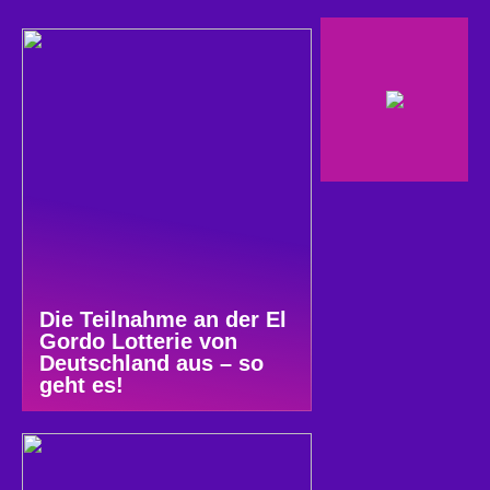
Die Teilnahme an der El
Gordo Lotterie von
Deutschland aus – so
geht es!