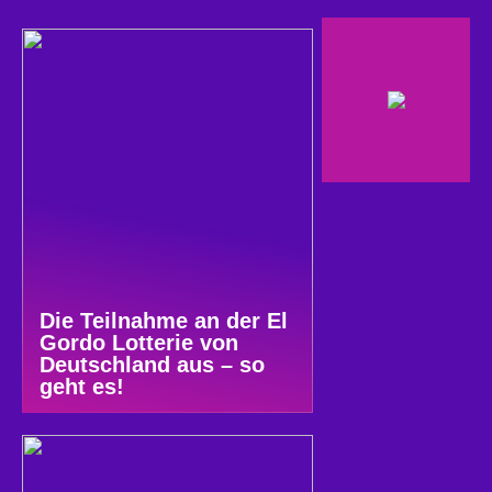
Die Teilnahme an der El
Gordo Lotterie von
Deutschland aus – so
geht es!