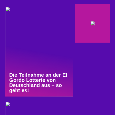
Die Teilnahme an der El
Gordo Lotterie von
Deutschland aus – so
geht es!