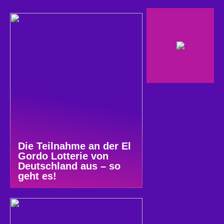
Die Teilnahme an der El
Gordo Lotterie von
Deutschland aus – so
geht es!