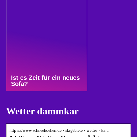
Ist es Zeit für ein neues
Sofa?
Wetter dammkar
http s://www.schneehoehen.de › skigebiete › wetter › ka…