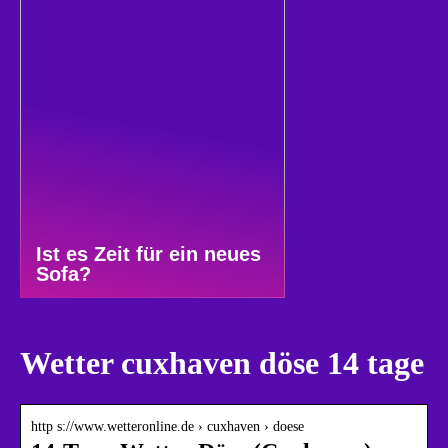
Ist es Zeit für ein neues
Sofa?
Wetter cuxhaven döse 14 tage
http s://www.wetteronline.de › cuxhaven › doese