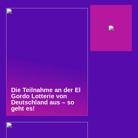
Die Teilnahme an der El
Gordo Lotterie von
Deutschland aus – so
geht es!