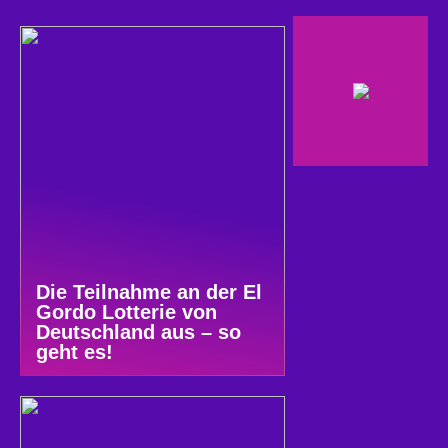
Die Teilnahme an der El
Gordo Lotterie von
Deutschland aus – so
geht es!