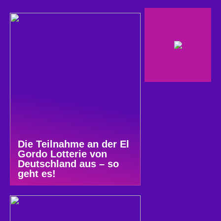
Die Teilnahme an der El
Gordo Lotterie von
Deutschland aus – so
geht es!