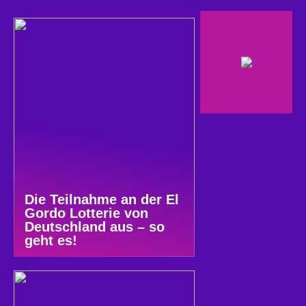
Die Teilnahme an der El
Gordo Lotterie von
Deutschland aus – so
geht es!