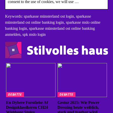
consent to the use of cookies, we will use …
Keywords: sparkasse münsterland ost login, sparkasse
münsterland ost online banking login, sparkasse mslo online
banking login, sparkasse münsterland ost online banking
anmelden, spk mslo login
DEBATTE
DEBATTE
En Dybere Forståelse Af
Gestuz 2025: Wie Power
Designklassikeren CH24
Dressing heute weiblich,
Wishbone Stolen
stark und tragbar wird