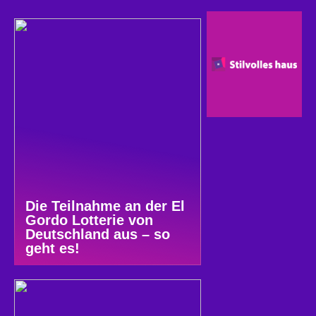
Die Teilnahme an der El
Gordo Lotterie von
Deutschland aus – so
geht es!