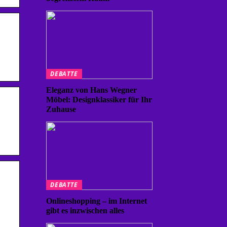
DEBATTE
Eleganz von Hans Wegner
Möbel: Designklassiker für Ihr
Zuhause
DEBATTE
Onlineshopping – im Internet
gibt es inzwischen alles