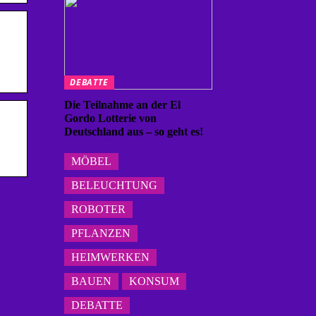
DEBATTE
Die Teilnahme an der El
Gordo Lotterie von
Deutschland aus – so geht es!
MÖBEL
BELEUCHTUNG
ROBOTER
PFLANZEN
HEIMWERKEN
BAUEN
KONSUM
DEBATTE