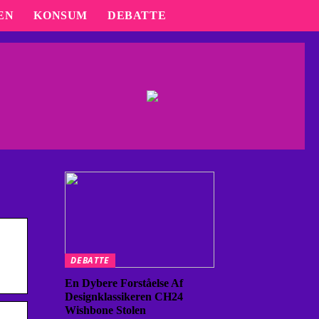
EN
KONSUM
DEBATTE
DEBATTE
En Dybere Forståelse Af
Designklassikeren CH24
Wishbone Stolen