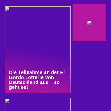
Die Teilnahme an der El
Gordo Lotterie von
Deutschland aus – so
geht es!