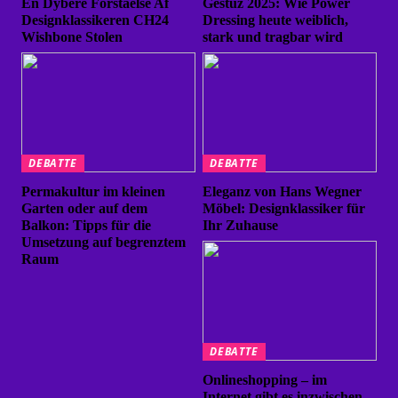
En Dybere Forståelse Af
Gestuz 2025: Wie Power
Designklassikeren CH24
Dressing heute weiblich,
Wishbone Stolen
stark und tragbar wird
DEBATTE
DEBATTE
Permakultur im kleinen
Eleganz von Hans Wegner
Garten oder auf dem
Möbel: Designklassiker für
Balkon: Tipps für die
Ihr Zuhause
Umsetzung auf begrenztem
Raum
DEBATTE
Onlineshopping – im
Internet gibt es inzwischen