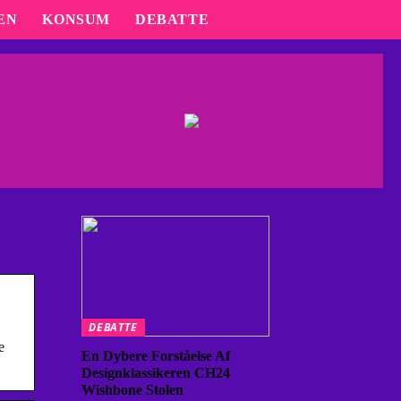
EN
KONSUM
DEBATTE
DEBATTE
e
En Dybere Forståelse Af
Designklassikeren CH24
Wishbone Stolen