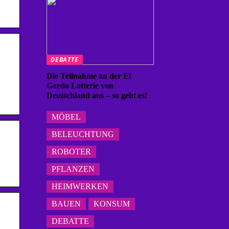
DEBATTE
Die Teilnahme an der El
Gordo Lotterie von
Deutschland aus – so geht es!
MÖBEL
BELEUCHTUNG
ROBOTER
PFLANZEN
HEIMWERKEN
BAUEN
KONSUM
DEBATTE