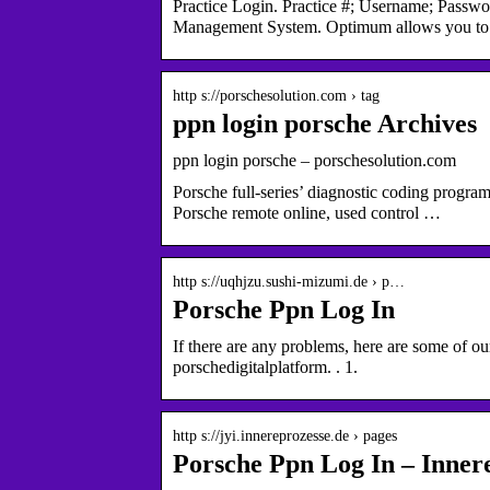
Practice Login. Practice #; Username; Passw
Management System. Optimum allows you t
http s://porschesolution.com › tag
ppn login porsche Archives
ppn login porsche – porschesolution.com
Porsche full-series’ diagnostic coding progra
Porsche remote online, used control …
http s://uqhjzu.sushi-mizumi.de › p…
Porsche Ppn Log In
If there are any problems, here are some of 
porschedigitalplatform. . 1.
http s://jyi.innereprozesse.de › pages
Porsche Ppn Log In – Inner