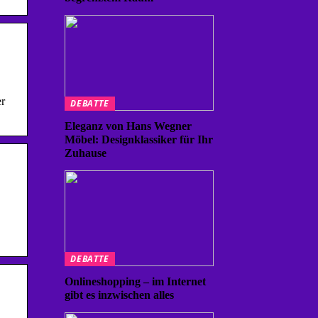
r
DEBATTE
Eleganz von Hans Wegner
Möbel: Designklassiker für Ihr
Zuhause
DEBATTE
Onlineshopping – im Internet
gibt es inzwischen alles