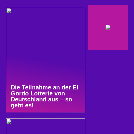
Die Teilnahme an der El
Gordo Lotterie von
Deutschland aus – so
geht es!