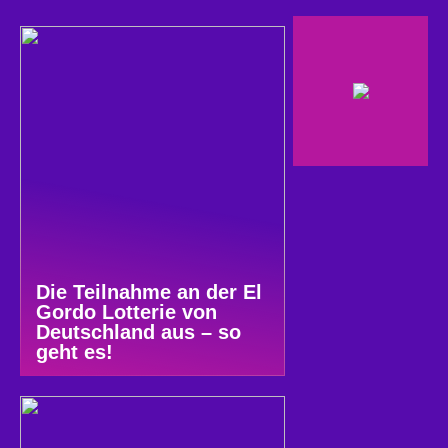
Die Teilnahme an der El
Gordo Lotterie von
Deutschland aus – so
geht es!