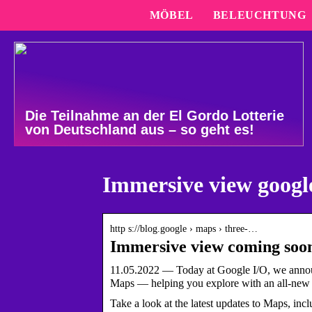
MÖBEL
BELEUCHTUNG
Die Teilnahme an der El Gordo Lotterie
von Deutschland aus – so geht es!
Immersive view googl
http s://blog.google › maps › three-…
Immersive view coming soo
11.05.2022 — Today at Google I/O, we annou
Maps — helping you explore with an all-ne
Take a look at the latest updates to Maps, inc