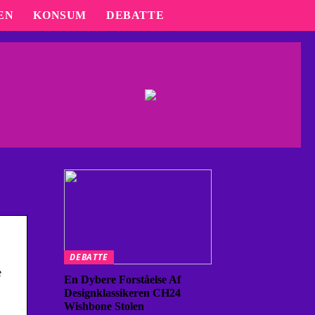
EN
KONSUM
DEBATTE
DEBATTE
e
En Dybere Forståelse Af
Designklassikeren CH24
Wishbone Stolen