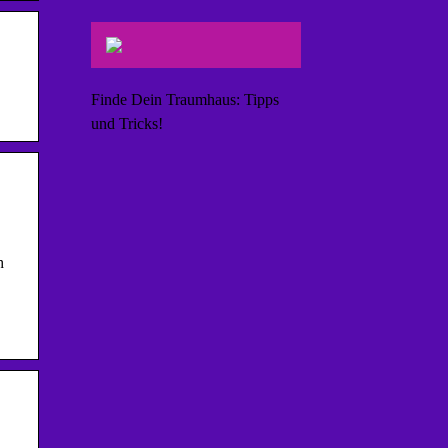
Finde Dein Traumhaus: Tipps
und Tricks!
h