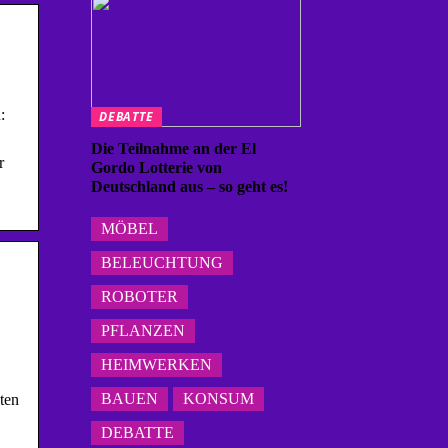
:
DEBATTE
Die Teilnahme an der El
r
Gordo Lotterie von
Deutschland aus – so geht es!
MÖBEL
BELEUCHTUNG
ROBOTER
PFLANZEN
HEIMWERKEN
BAUEN
KONSUM
ten
DEBATTE