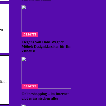
zu
DEBATTE
Eleganz von Hans Wegner
Möbel: Designklassiker für Ihr
Zuhause
Stadt
DEBATTE
Onlineshopping – im Internet
gibt es inzwischen alles