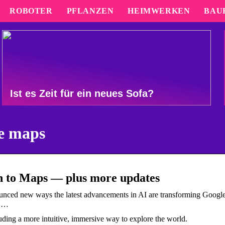
ROBOTER
PFLANZEN
HEIMWERKEN
BAU
Ist es Zeit für ein neues Sofa?
e maps
n to Maps — plus more updates
nced new ways the latest advancements in AI are transforming Googl
w …
luding a more intuitive, immersive way to explore the world.