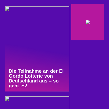
Die Teilnahme an der El
Gordo Lotterie von
Deutschland aus – so
geht es!