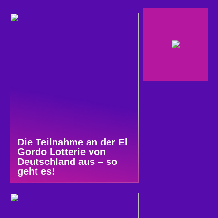
Die Teilnahme an der El
Gordo Lotterie von
Deutschland aus – so
geht es!