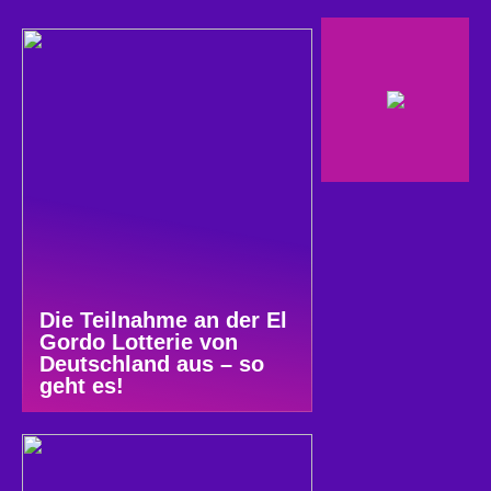
Die Teilnahme an der El
Gordo Lotterie von
Deutschland aus – so
geht es!