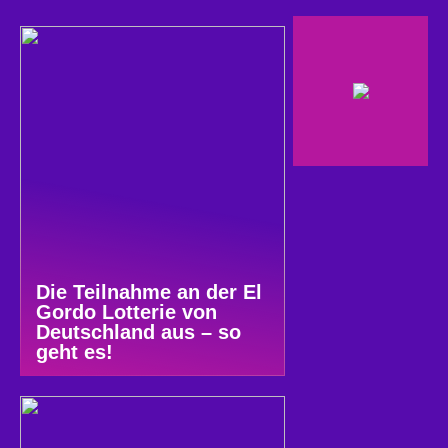
Die Teilnahme an der El
Gordo Lotterie von
Deutschland aus – so
geht es!