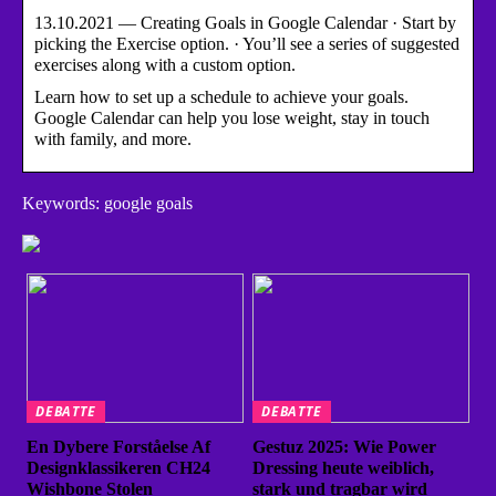
13.10.2021 — Creating Goals in Google Calendar · Start by
picking the Exercise option. · You’ll see a series of suggested
exercises along with a custom option.
Learn how to set up a schedule to achieve your goals.
Google Calendar can help you lose weight, stay in touch
with family, and more.
Keywords: google goals
DEBATTE
DEBATTE
En Dybere Forståelse Af
Gestuz 2025: Wie Power
Designklassikeren CH24
Dressing heute weiblich,
Wishbone Stolen
stark und tragbar wird