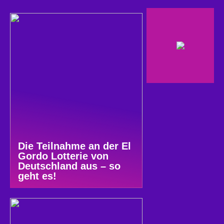
Die Teilnahme an der El
Gordo Lotterie von
Deutschland aus – so
geht es!