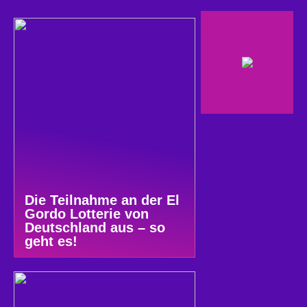
Die Teilnahme an der El
Gordo Lotterie von
Deutschland aus – so
geht es!