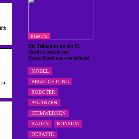
ifth
DEBATTE
Die Teilnahme an der El
Gordo Lotterie von
Deutschland aus – so geht es!
MÖBEL
BELEUCHTUNG
ica
ROBOTER
PFLANZEN
HEIMWERKEN
BAUEN
KONSUM
DEBATTE