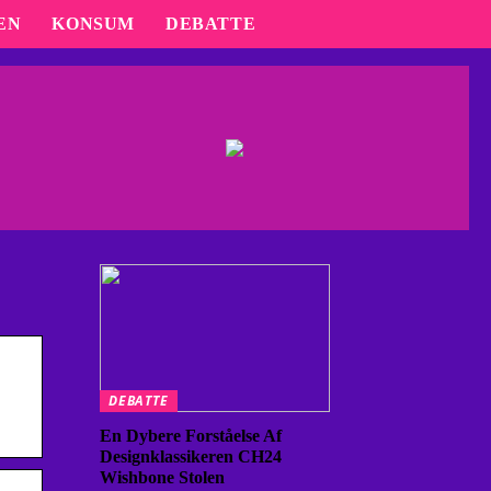
EN
KONSUM
DEBATTE
DEBATTE
En Dybere Forståelse Af
Designklassikeren CH24
Wishbone Stolen