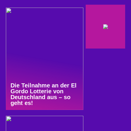
Die Teilnahme an der El
Gordo Lotterie von
Deutschland aus – so
geht es!