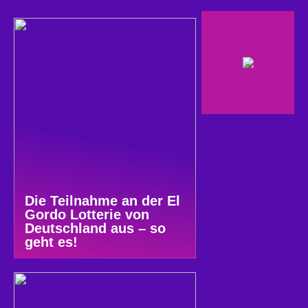
Die Teilnahme an der El
Gordo Lotterie von
Deutschland aus – so
geht es!