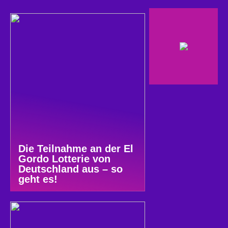
Die Teilnahme an der El
Gordo Lotterie von
Deutschland aus – so
geht es!