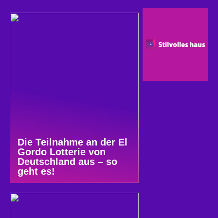
Die Teilnahme an der El
Gordo Lotterie von
Deutschland aus – so
geht es!