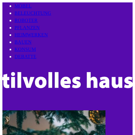
MÖBEL
BELEUCHTUNG
ROBOTER
PFLANZEN
HEIMWERKEN
BAUEN
KONSUM
DEBATTE