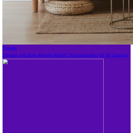
Debatte
Eleganz von Hans Wegner Möbel: Designklassiker für Ihr Zuhause