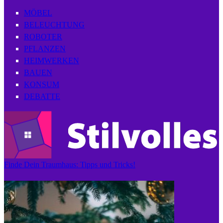
MÖBEL
BELEUCHTUNG
ROBOTER
PFLANZEN
HEIMWERKEN
BAUEN
KONSUM
DEBATTE
Finde Dein Traumhaus: Tipps und Tricks!