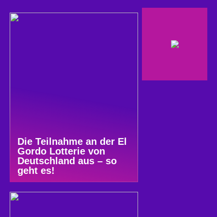
Die Teilnahme an der El
Gordo Lotterie von
Deutschland aus – so
geht es!