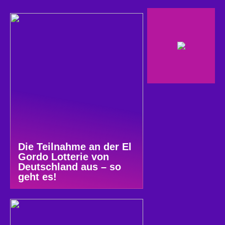
Die Teilnahme an der El
Gordo Lotterie von
Deutschland aus – so
geht es!