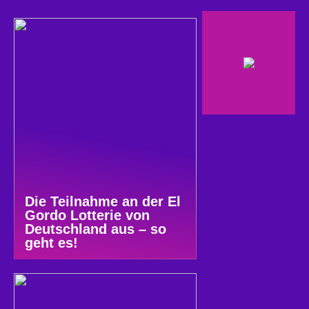
Die Teilnahme an der El
Gordo Lotterie von
Deutschland aus – so
geht es!