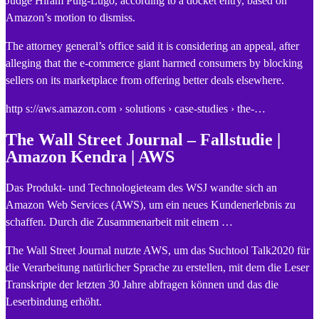
Judge Hiram Puig-Lugo, according to a docket entry, based on
Amazon’s motion to dismiss.
The attorney general’s office said it is considering an appeal, after
alleging that the e-commerce giant harmed consumers by blocking
sellers on its marketplace from offering better deals elsewhere.
http s://aws.amazon.com › solutions › case-studies › the-…
The Wall Street Journal – Fallstudie |
Amazon Kendra | AWS
Das Produkt- und Technologieteam des WSJ wandte sich an
Amazon Web Services (AWS), um ein neues Kundenerlebnis zu
schaffen. Durch die Zusammenarbeit mit einem …
The Wall Street Journal nutzte AWS, um das Suchtool Talk2020 für
die Verarbeitung natürlicher Sprache zu erstellen, mit dem die Leser
Transkripte der letzten 30 Jahre abfragen können und das die
Leserbindung erhöht.