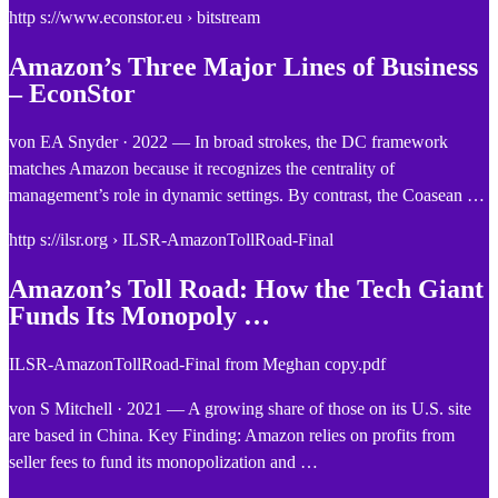
http s://www.econstor.eu › bitstream
Amazon’s Three Major Lines of Business
– EconStor
von EA Snyder · 2022 — In broad strokes, the DC framework
matches Amazon because it recognizes the centrality of
management’s role in dynamic settings. By contrast, the Coasean …
http s://ilsr.org › ILSR-AmazonTollRoad-Final
Amazon’s Toll Road: How the Tech Giant
Funds Its Monopoly …
ILSR-AmazonTollRoad-Final from Meghan copy.pdf
von S Mitchell · 2021 — A growing share of those on its U.S. site
are based in China. Key Finding: Amazon relies on profits from
seller fees to fund its monopolization and …