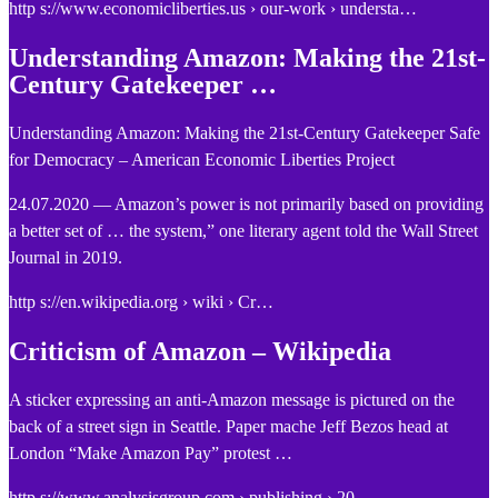
http s://www.economicliberties.us › our-work › understa…
Understanding Amazon: Making the 21st-
Century Gatekeeper …
Understanding Amazon: Making the 21st-Century Gatekeeper Safe
for Democracy – American Economic Liberties Project
24.07.2020 — Amazon’s power is not primarily based on providing
a better set of … the system,” one literary agent told the Wall Street
Journal in 2019.
http s://en.wikipedia.org › wiki › Cr…
Criticism of Amazon – Wikipedia
A sticker expressing an anti-Amazon message is pictured on the
back of a street sign in Seattle. Paper mache Jeff Bezos head at
London “Make Amazon Pay” protest …
http s://www.analysisgroup.com › publishing › 20…